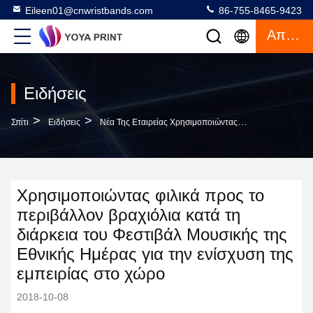
Eileen01@cnwristbands.com
86-755-8465-9423
Απόσπασμα
Ειδήσεις
>
>
Σπίτι
Ειδήσεις
Νέα Της Εταιρείας Χρησιμοποιώντας Φιλικά Προς Το Περιβάλλον Βραχιόλια Κατά Τη Διάρκεια Του Φεστιβάλ Μουσικής Της Εθνικής Ημέρας Για Την Ενίσχυση Της Εμπειρίας Στο Χώρο
Χρησιμοποιώντας φιλικά προς το
περιβάλλον βραχιόλια κατά τη
διάρκεια του Φεστιβάλ Μουσικής της
Εθνικής Ημέρας για την ενίσχυση της
εμπειρίας στο χώρο
2018-10-08