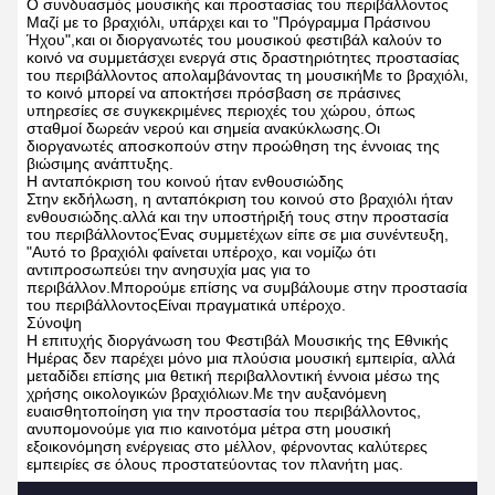
Ο συνδυασμός μουσικής και προστασίας του περιβάλλοντος
Μαζί με το βραχιόλι, υπάρχει και το "Πρόγραμμα Πράσινου
Ήχου",και οι διοργανωτές του μουσικού φεστιβάλ καλούν το
κοινό να συμμετάσχει ενεργά στις δραστηριότητες προστασίας
του περιβάλλοντος απολαμβάνοντας τη μουσικήΜε το βραχιόλι,
το κοινό μπορεί να αποκτήσει πρόσβαση σε πράσινες
υπηρεσίες σε συγκεκριμένες περιοχές του χώρου, όπως
σταθμοί δωρεάν νερού και σημεία ανακύκλωσης.Οι
διοργανωτές αποσκοπούν στην προώθηση της έννοιας της
βιώσιμης ανάπτυξης.
Η ανταπόκριση του κοινού ήταν ενθουσιώδης
Στην εκδήλωση, η ανταπόκριση του κοινού στο βραχιόλι ήταν
ενθουσιώδης.αλλά και την υποστήριξή τους στην προστασία
του περιβάλλοντοςΈνας συμμετέχων είπε σε μια συνέντευξη,
"Αυτό το βραχιόλι φαίνεται υπέροχο, και νομίζω ότι
αντιπροσωπεύει την ανησυχία μας για το
περιβάλλον.Μπορούμε επίσης να συμβάλουμε στην προστασία
του περιβάλλοντοςΕίναι πραγματικά υπέροχο.
Σύνοψη
Η επιτυχής διοργάνωση του Φεστιβάλ Μουσικής της Εθνικής
Ημέρας δεν παρέχει μόνο μια πλούσια μουσική εμπειρία, αλλά
μεταδίδει επίσης μια θετική περιβαλλοντική έννοια μέσω της
χρήσης οικολογικών βραχιόλιων.Με την αυξανόμενη
ευαισθητοποίηση για την προστασία του περιβάλλοντος,
ανυπομονούμε για πιο καινοτόμα μέτρα στη μουσική
εξοικονόμηση ενέργειας στο μέλλον, φέρνοντας καλύτερες
εμπειρίες σε όλους προστατεύοντας τον πλανήτη μας.