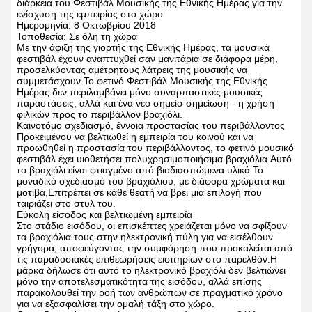
διάρκεια του Φεστιβάλ Μουσικής της Εθνικής Ημέρας για την
ενίσχυση της εμπειρίας στο χώρο
Ημερομηνία: 8 Οκτωβρίου 2018
Τοποθεσία: Σε όλη τη χώρα
Με την άφιξη της γιορτής της Εθνικής Ημέρας, τα μουσικά
φεστιβάλ έχουν αναπτυχθεί σαν μανιτάρια σε διάφορα μέρη,
προσελκύοντας αμέτρητους λάτρεις της μουσικής να
συμμετάσχουν.Το φετινό Φεστιβάλ Μουσικής της Εθνικής
Ημέρας δεν περιλαμβάνει μόνο συναρπαστικές μουσικές
παραστάσεις, αλλά και ένα νέο σημείο-σημείωση - η χρήση
φιλικών προς το περιβάλλον βραχιόλι.
Καινοτόμο σχεδιασμό, έννοια προστασίας του περιβάλλοντος
Προκειμένου να βελτιωθεί η εμπειρία του κοινού και να
προωθηθεί η προστασία του περιβάλλοντος, το φετινό μουσικό
φεστιβάλ έχει υιοθετήσει πολυχρησιμοποιήσιμα βραχιόλια.Αυτό
το βραχιόλι είναι φτιαγμένο από βιοδιασπώμενα υλικά.Το
μοναδικό σχεδιασμό του βραχιόλιου, με διάφορα χρώματα και
μοτίβα,Επιτρέπει σε κάθε θεατή να βρει μια επιλογή που
ταιριάζει στο στυλ του.
Εύκολη είσοδος και βελτιωμένη εμπειρία
Στο στάδιο εισόδου, οι επισκέπτες χρειάζεται μόνο να σφίξουν
τα βραχιόλια τους στην ηλεκτρονική πύλη για να εισέλθουν
γρήγορα, αποφεύγοντας την συμφόρηση που προκαλείται από
τις παραδοσιακές επιθεωρήσεις εισιτηρίων στο παρελθόν.Η
μάρκα δήλωσε ότι αυτό το ηλεκτρονικό βραχιόλι δεν βελτιώνει
μόνο την αποτελεσματικότητα της εισόδου, αλλά επίσης
παρακολουθεί την ροή των ανθρώπων σε πραγματικό χρόνο
για να εξασφαλίσει την ομαλή τάξη στο χώρο.