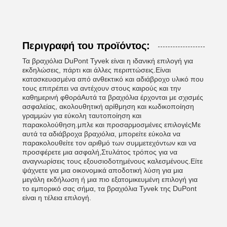
Περιγραφή του προϊόντος:
Τα βραχιόλια DuPont Tyvek είναι η ιδανική επιλογή για
εκδηλώσεις, πάρτι και άλλες περιπτώσεις.Είναι
κατασκευασμένα από ανθεκτικό και αδιάβροχο υλικό που
τους επιτρέπει να αντέχουν στους καιρούς και την
καθημερινή φθοράΑυτά τα βραχιόλια έρχονται με σχισμές
ασφαλείας, ακολουθητική αρίθμηση και κωδικοποίηση
γραμμών για εύκολη ταυτοποίηση και
παρακολούθηση.μπλε και προσαρμοσμένες επιλογέςΜε
αυτά τα αδιάβροχα βραχιόλια, μπορείτε εύκολα να
παρακολουθείτε τον αριθμό των συμμετεχόντων και να
προσφέρετε μια ασφαλή,Στυλάτος τρόπος για να
αναγνωρίσεις τους εξουσιοδοτημένους καλεσμένους.Είτε
ψάχνετε για μια οικονομικά αποδοτική λύση για μια
μεγάλη εκδήλωση ή μια πιο εξατομικευμένη επιλογή για
το εμπορικό σας σήμα, τα βραχιόλια Tyvek της DuPont
είναι η τέλεια επιλογή.