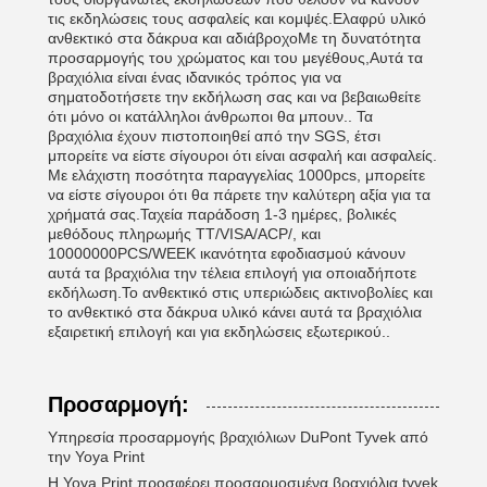
τις εκδηλώσεις τους ασφαλείς και κομψές.Ελαφρύ υλικό
ανθεκτικό στα δάκρυα και αδιάβροχοΜε τη δυνατότητα
προσαρμογής του χρώματος και του μεγέθους,Αυτά τα
βραχιόλια είναι ένας ιδανικός τρόπος για να
σηματοδοτήσετε την εκδήλωση σας και να βεβαιωθείτε
ότι μόνο οι κατάλληλοι άνθρωποι θα μπουν.. Τα
βραχιόλια έχουν πιστοποιηθεί από την SGS, έτσι
μπορείτε να είστε σίγουροι ότι είναι ασφαλή και ασφαλείς.
Με ελάχιστη ποσότητα παραγγελίας 1000pcs, μπορείτε
να είστε σίγουροι ότι θα πάρετε την καλύτερη αξία για τα
χρήματά σας.Ταχεία παράδοση 1-3 ημέρες, βολικές
μεθόδους πληρωμής TT/VISA/ACP/, και
10000000PCS/WEEK ικανότητα εφοδιασμού κάνουν
αυτά τα βραχιόλια την τέλεια επιλογή για οποιαδήποτε
εκδήλωση.Το ανθεκτικό στις υπεριώδεις ακτινοβολίες και
το ανθεκτικό στα δάκρυα υλικό κάνει αυτά τα βραχιόλια
εξαιρετική επιλογή και για εκδηλώσεις εξωτερικού..
Προσαρμογή:
Υπηρεσία προσαρμογής βραχιόλιων DuPont Tyvek από
την Yoya Print
Η Yoya Print προσφέρει προσαρμοσμένα βραχιόλια tyvek