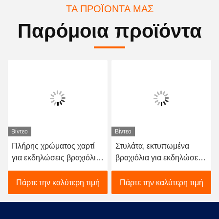
ΤΑ ΠΡΟΪΌΝΤΑ ΜΑΣ
Παρόμοια προϊόντα
Βίντεο
Βίντεο
Πλήρης χρώματος χαρτί
Στυλάτα, εκτυπωμένα
για εκδηλώσεις βραχιόλια
βραχιόλια για εκδηλώσεις,
με γραμμικό κώδικα
αδιάβροχα βραχιόλια
ανθεκτικά στη θερμότητα
DuPont Tyvek.
Πάρτε την καλύτερη τιμή
Πάρτε την καλύτερη τιμή
με υλικό Tyvek