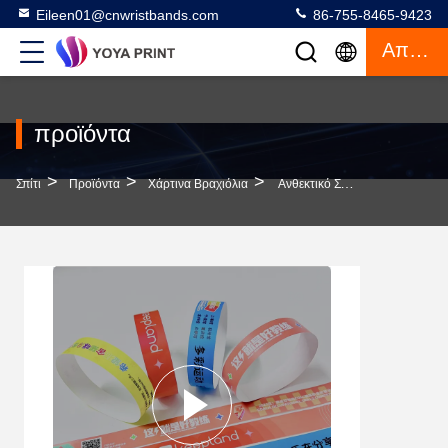
Eileen01@cnwristbands.com
86-755-8465-9423
Απόσπασμα
προϊόντα
>
>
>
Σπίτι
Προϊόντα
Χάρτινα Βραχιόλια
Ανθεκτικό Στα Υπεριώδη Φώτα Εξατομικευμένο Βραχιόλι Με Τρύπες Ασφαλείας Προς Πώληση