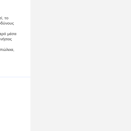
ί, το
ινδύνους
θερό μέσα
ονήσεις
απώλεια,