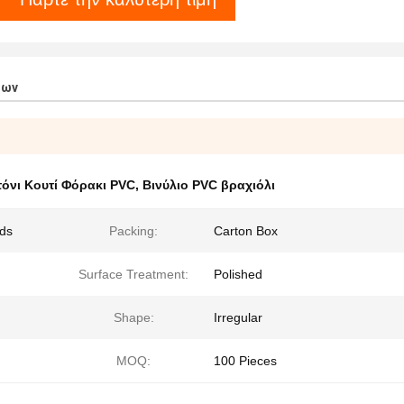
των
όνι Κουτί Φόρακι PVC
,
Βινύλιο PVC βραχιόλι
nds
Packing:
Carton Box
Surface Treatment:
Polished
Shape:
Irregular
MOQ:
100 Pieces