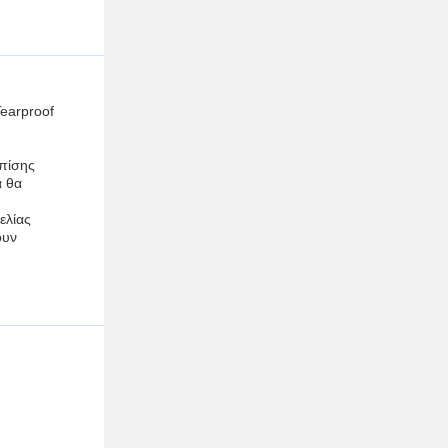
Tearproof
επίσης
α θα
ελίας
ουν