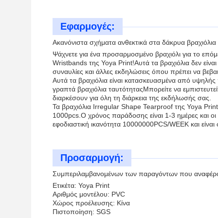
Εφαρμογές:
Ακανόνιστα σχήματα ανθεκτικά στα δάκρυα βραχιόλια 
Ψάχνετε για ένα προσαρμοσμένο βραχιόλι για το επόμ
Wristbands της Yoya Print!Αυτά τα βραχιόλια δεν είναι
συναυλίες και άλλες εκδηλώσεις όπου πρέπει να βεβαι
Αυτά τα βραχιόλια είναι κατασκευασμένα από υψηλής π
γραπτά βραχιόλια ταυτότηταςΜπορείτε να εμπιστευτείτε
διαρκέσουν για όλη τη διάρκεια της εκδήλωσής σας.
Τα βραχιόλια Irregular Shape Tearproof της Yoya Pri
1000pcs.Ο χρόνος παράδοσης είναι 1-3 ημέρες και ο
εφοδιαστική ικανότητα 10000000PCS/WEEK και είναι φ
Προσαρμογή:
Συμπεριλαμβανομένων των παραγόντων που αναφέρο
Ετικέτα: Yoya Print
Αριθμός μοντέλου: PVC
Χώρος προέλευσης: Κίνα
Πιστοποίηση: SGS