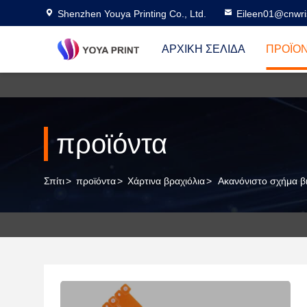
Shenzhen Youya Printing Co., Ltd.
Eileen01@cnwri
ΑΡΧΙΚΉ ΣΕΛΊΔΑ
ΠΡΟΪΌ
προϊόντα
Σπίτι
>
προϊόντα
>
Χάρτινα βραχιόλια
>
Ακανόνιστο σχήμα βι