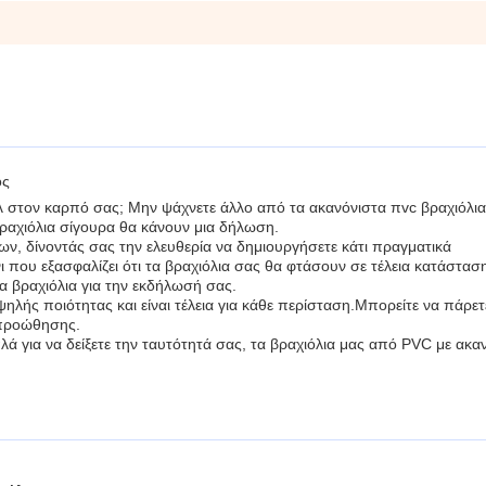
ος
λ στον καρπό σας; Μην ψάχνετε άλλο από τα ακανόνιστα πvc βραχιόλι
ραχιόλια σίγουρα θα κάνουν μια δήλωση.
ίων, δίνοντάς σας την ελευθερία να δημιουργήσετε κάτι πραγματικά
ι που εξασφαλίζει ότι τα βραχιόλια σας θα φτάσουν σε τέλεια κατάσταση
α βραχιόλια για την εκδήλωσή σας.
ψηλής ποιότητας και είναι τέλεια για κάθε περίσταση.Μπορείτε να πάρετ
ς προώθησης.
απλά για να δείξετε την ταυτότητά σας, τα βραχιόλια μας από PVC με ακα