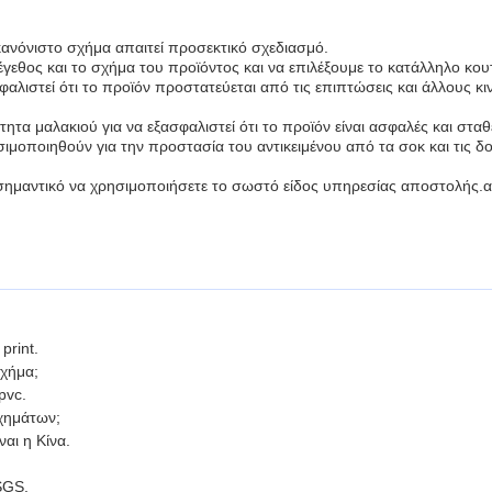
κανόνιστο σχήμα απαιτεί προσεκτικό σχεδιασμό.
γεθος και το σχήμα του προϊόντος και να επιλέξουμε το κατάλληλο κουτ
φαλιστεί ότι το προϊόν προστατεύεται από τις επιπτώσεις και άλλους κ
τητα μαλακιού για να εξασφαλιστεί ότι το προϊόν είναι ασφαλές και στα
ιμοποιηθούν για την προστασία του αντικειμένου από τα σοκ και τις δ
ι σημαντικό να χρησιμοποιήσετε το σωστό είδος υπηρεσίας αποστολής.
;
print.
σχήμα;
pvc.
χημάτων;
αι η Κίνα.
SGS.