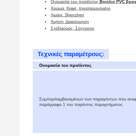
Ονομασία του προϊόντος:
Βινύλιο PVC βραχ
Χρώμα: Καφέ, προσαρμοσμένο
Λιμάνι: Shenzhen
Χρήση: Διακόσμηση
Σχεδιασμός: Σύγχρονο
Τεχνικές παραμέτρους:
Ονομασία του προϊόντος
Συμπεριλαμβανομένων των παραγόντων που αναφ
παράγραφο 1 του παρόντος παραρτήματος