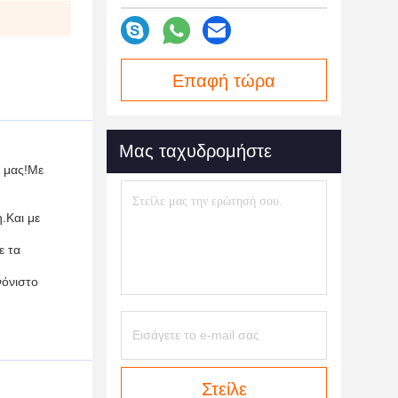
Επαφή τώρα
Μας ταχυδρομήστε
α μας!Με
.Και με
ε τα
νόνιστο
Στείλε