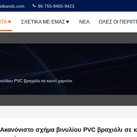
stbands.com
86-755-8465-9423
ΝΤΑ
ΣΧΕΤΙΚΆ ΜΕ ΕΜΆΣ
ΝΈΑ
ΌΛΕΣ ΟΙ ΠΕΡΙΠ
νυλίου PVC βραχιόλι σε κουτί χαρτόνι
Ακανόνιστο σχήμα βινυλίου PVC βραχιόλι σε κ