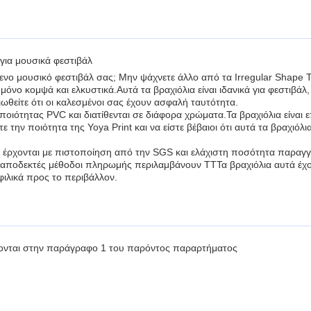
για μουσικά φεστιβάλ
ενο μουσικό φεστιβάλ σας; Μην ψάχνετε άλλο από τα Irregular Shape 
 μόνο κομψά και ελκυστικά.Αυτά τα βραχιόλια είναι ιδανικά για φεστιβάλ,
ωθείτε ότι οι καλεσμένοι σας έχουν ασφαλή ταυτότητα.
οιότητας PVC και διατίθενται σε διάφορα χρώματα.Τα βραχιόλια είναι 
 την ποιότητα της Yoya Print και να είστε βέβαιοι ότι αυτά τα βραχιόλι
nt έρχονται με πιστοποίηση από την SGS και ελάχιστη ποσότητα παραγγ
ι αποδεκτές μέθοδοι πληρωμής περιλαμβάνουν TTΤα βραχιόλια αυτά έχ
ιλικά προς το περιβάλλον.
νται στην παράγραφο 1 του παρόντος παραρτήματος