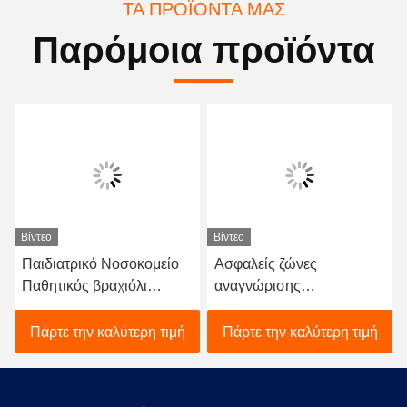
ΤΑ ΠΡΟΪΌΝΤΑ ΜΑΣ
Παρόμοια προϊόντα
Βίντεο
Βίντεο
Παιδιατρικό Νοσοκομείο
Ασφαλείς ζώνες
Παθητικός βραχιόλι
αναγνώρισης
ορθογώνιο βραχιόλι
νοσοκομείου UPC,
ταυτοποίησης
εκτυπώσιμη καρφίτσα
Πάρτε την καλύτερη τιμή
Πάρτε την καλύτερη τιμή
νοσοκομείου