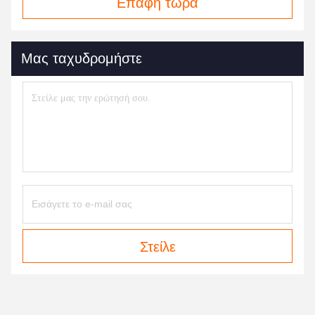
Επαφή τώρα
Μας ταχυδρομήστε
Στείλε