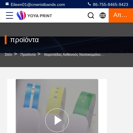
Eileen01@cnwristbands.com
86-755-8465-9423
Απόσπασμα
προϊόντα
>
>
>
Σπίτι
Προϊόντα
Χειροπέδες Ασθενούς Νοσοκομείου
Σχήμα Ορθογώ