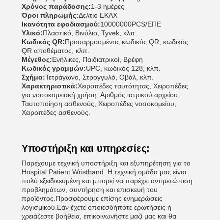
Χρόνος παράδοσης:
1-3 ημέρες
Όροι πληρωμής:
Δελτίο ΕΚΑΧ
Ικανότητα εφοδιασμού:
10000000PCS/ΕΠΕ
Υλικό:
Πλαστικό, Βινύλιο, Tyvek, κλπ.
Κωδικός QR:
Προσαρμοσμένος κωδικός QR, κωδικός
QR αποθέματος, κλπ.
Μέγεθος:
Ενήλικες, Παιδιατρικοί, Βρέφη
Κωδικός γραμμών:
UPC, κωδικός 128, κλπ.
Σχήμα:
Τετράγωνο, Στρογγυλό, Οβάλ, κλπ.
Χαρακτηριστικά:
Χειροπέδες ταυτότητας, Χειροπέδες
για νοσοκομειακή χρήση, Αριθμός ιατρικού αρχείου,
Ταυτοποίηση ασθενούς, Χειροπέδες νοσοκομείου,
Χειροπέδες ασθενούς.
Υποστήριξη και υπηρεσίες:
Παρέχουμε τεχνική υποστήριξη και εξυπηρέτηση για το
Hospital Patient Wristband. Η τεχνική ομάδα μας είναι
πολύ εξειδικευμένη και μπορεί να παρέχει αντιμετώπιση
προβλημάτων, συντήρηση και επισκευή του
προϊόντος.Προσφέρουμε επίσης ενημερώσεις
λογισμικού.Εάν έχετε οποιεσδήποτε ερωτήσεις ή
χρειάζεστε βοήθεια, επικοινωνήστε μαζί μας και θα