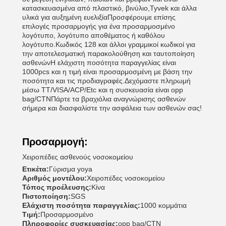
κατασκευασμένα από πλαστικό, βινύλιο,Tyvek και άλλα
υλικά για αυξημένη ευελιξίαΠροσφέρουμε επίσης
επιλογές προσαρμογής για ένα προσαρμοσμένο
λογότυπο, λογότυπο αποθέματος ή καθόλου
λογότυπο.Κωδικός 128 και άλλοι γραμμικοί κωδικοί για
την αποτελεσματική παρακολούθηση και ταυτοποίηση
ασθενώνΗ ελάχιστη ποσότητα παραγγελίας είναι
1000pcs και η τιμή είναι προσαρμοσμένη με βάση την
ποσότητα και τις προδιαγραφές.Δεχόμαστε πληρωμή
μέσω TT/VISA/ACP/Etc και η συσκευασία είναι opp
bag/CTNΠάρτε τα βραχιόλια αναγνώρισης ασθενών
σήμερα και διασφαλίστε την ασφάλεια των ασθενών σας!
Προσαρμογή:
Χειροπέδες ασθενούς νοσοκομείου
Ετικέτα:
Γύρισμα yoya
Αριθμός μοντέλου:
Χειροπέδες νοσοκομείου
Τόπος προέλευσης:
Κίνα
Πιστοποίηση:
SGS
Ελάχιστη ποσότητα παραγγελίας:
1000 κομμάτια
Τιμή:
Προσαρμοσμένο
Πληροφορίες συσκευασίας:
opp bag/CTN