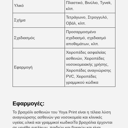
Πλαστικό, Βινύλιο, Tyvek,
Υλικό
κλπ.
Τετράγωνο, Στρογγυλό,
Σχήμα
Οβάλ, κλπ.
Προσαρμοσμένο
Σχεδιασμός
σχεδιασμό, σχεδιασμό
αποθεμάτων, κλπ.
Χειροπέδες ασφαλείας
ασθενών, Χειροπέδες
νοσοκομειακής χρήσης,
Εφαρμογή
Χειροπέδες αναγνώρισης
PVC, Χειροπέδες
γραμμικού κώδικα
Εφαρμογές:
Το βραχιόλι ασθενών του Yoya Print είναι η τέλεια λύση
αναγνώρισης ασθενών για νοσοκομεία και κλινικές
υγείας.υλικά και γραμμικοί κωδικοίΤα βραχιόλια έρχονται
σε μεγέθη ενηλίκων, παιδιών και βρεφών και είναι