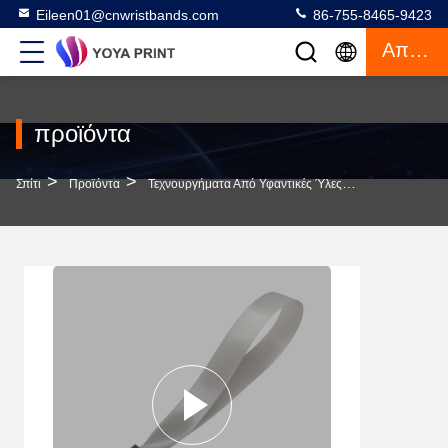
Eileen01@cnwristbands.com
86-755-8465-9423
Απόσπασμα
προϊόντα
>
>
>
Σπίτι
Προϊόντα
Τεχνουργήματα Από Υφαντικές Ύλες
Ασφάλεια Προ