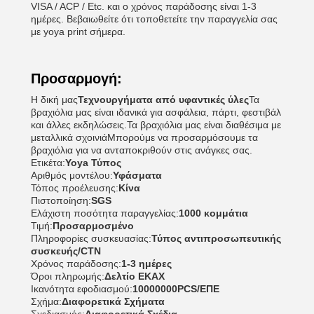
VISA / ACP / Etc. και ο χρόνος παράδοσης είναι 1-3
ημέρες. Βεβαιωθείτε ότι τοποθετείτε την παραγγελία σας
με yoya print σήμερα.
Προσαρμογή:
Η δική μας
Τεχνουργήματα από υφαντικές ύλες
Τα
βραχιόλια μας είναι ιδανικά για ασφάλεια, πάρτι, φεστιβάλ
και άλλες εκδηλώσεις.Τα βραχιόλια μας είναι διαθέσιμα με
μεταλλικά σχοινιάΜπορούμε να προσαρμόσουμε τα
βραχιόλια για να ανταποκριθούν στις ανάγκες σας.
Ετικέτα:
Yoya Τύπος
Αριθμός μοντέλου:
Υφάσματα
Τόπος προέλευσης:
Κίνα
Πιστοποίηση:
SGS
Ελάχιστη ποσότητα παραγγελίας:
1000 κομμάτια
Τιμή:
Προσαρμοσμένο
Πληροφορίες συσκευασίας:
Τύπος αντιπροσωπευτικής
συσκευής/CTN
Χρόνος παράδοσης:
1-3 ημέρες
Όροι πληρωμής:
Δελτίο ΕΚΑΧ
Ικανότητα εφοδιασμού:
10000000PCS/ΕΠΕ
Σχήμα:
Διαφορετικά Σχήματα