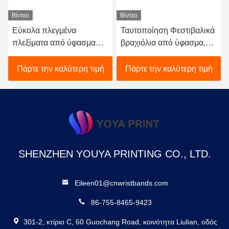
Βίντεο
Βίντεο
Εύκολα πλεγμένα
Ταυτοποίηση Φεστιβαλικά
πλεξίματα από ύφασμα
βραχιόλια από ύφασμα,
ρυθμιζόμενα σε πλήρες
βραχιόλια από κόμμα
χρώμα
υφασμένα ύφασμα
Πάρτε την καλύτερη τιμή
Πάρτε την καλύτερη τιμή
SHENZHEN YOUYA PRINTING CO., LTD.
Eileen01@cnwristbands.com
86-755-8465-9423
301-2, κτίριο C, 60 Guochang Road, κοινότητα Liulian, οδός