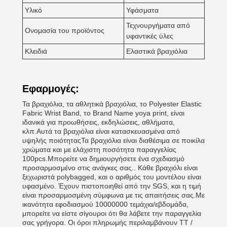
Υλικό
Υφάσματα
Τεχνουργήματα από
Ονομασία του προϊόντος
υφαντικές ύλες
Κλειδιά
Ελαστικά βραχιόλια
Εφαρμογές:
Τα βραχιόλια, τα αθλητικά βραχιόλια, το Polyester Elastic
Fabric Wrist Band, το Brand Name yoya print, είναι
ιδανικά για προωθήσεις, εκδηλώσεις, αθλήματα,
κλπ.Αυτά τα βραχιόλια είναι κατασκευασμένα από
υψηλής ποιότηταςΤα βραχιόλια είναι διαθέσιμα σε ποικίλα
χρώματα και με ελάχιστη ποσότητα παραγγελίας
100pcs.Μπορείτε να δημιουργήσετε ένα σχεδιασμό
προσαρμοσμένο στις ανάγκες σας.. Κάθε βραχιόλι είναι
ξεχωριστά polybagged, και ο αριθμός του μοντέλου είναι
υφασμένο. Έχουν πιστοποιηθεί από την SGS, και η τιμή
είναι προσαρμοσμένη σύμφωνα με τις απαιτήσεις σας.Με
ικανότητα εφοδιασμού 10000000 τεμάχια/εβδομάδα,
μπορείτε να είστε σίγουροι ότι θα λάβετε την παραγγελία
σας γρήγορα. Οι όροι πληρωμής περιλαμβάνουν TT /