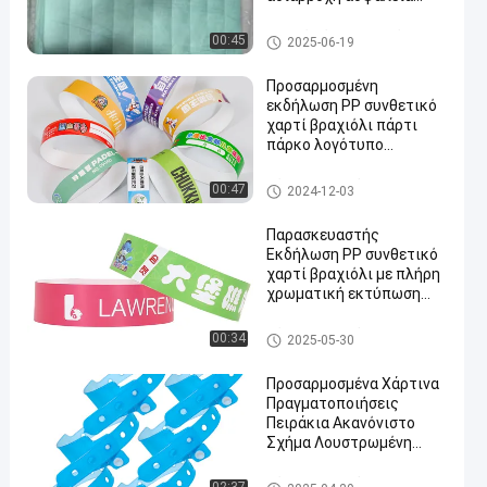
εκδηλώσεων
Τυβικά Χάρτινα Πειράκια
00:45
2025-06-19
Προσαρμοσμένη
εκδήλωση PP συνθετικό
χαρτί βραχιόλι πάρτι
πάρκο λογότυπο
εκτυπωμένο Αδιάβροχο
ανθεκτικό στον ιδρώτα
Χάρτινα βραχιόλια
00:47
2024-12-03
είσοδος βραχιόλια
εισόδου
Παρασκευαστής
Εκδήλωση PP συνθετικό
χαρτί βραχιόλι με πλήρη
χρωματική εκτύπωση
Αδιάβροχο ανθεκτικό
στον ιδρώτα βραχιόλι
Χάρτινα βραχιόλια
00:34
2025-05-30
εισόδου
Προσαρμοσμένα Χάρτινα
Πραγματοποιήσεις
Πειράκια Ακανόνιστο
Σχήμα Λουστρωμένη
επεξεργασία επιφάνειας
Χάρτινα βραχιόλια