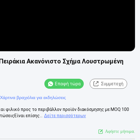
Πειράκια Ακανόνιστο Σχήμα Λουστρωμένη
Επαφή τώρα
Συμμετοχή
Χάρτινα βραχιόλια για εκδηλώσεις
 και φιλικό προς το περιβάλλον προϊόν διακόσμησης με MOQ 100
ώσειςΕίναι επίσης...
Δείτε περισσότερων
Αφήστε μήνυμα.