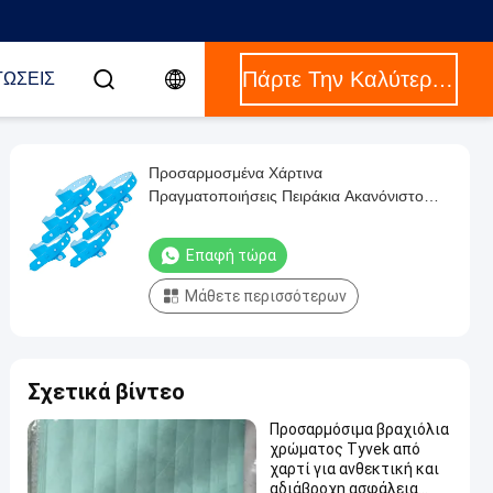
Πάρτε Την Καλύτερη Τιμή
ΤΏΣΕΙΣ
Προσαρμοσμένα Χάρτινα
Πραγματοποιήσεις Πειράκια Ακανόνιστο
Σχήμα Λουστρωμένη επεξεργασία
επιφάνειας
Επαφή τώρα
Μάθετε περισσότερων
Σχετικά βίντεο
Προσαρμόσιμα βραχιόλια
χρώματος Tyvek από
χαρτί για ανθεκτική και
αδιάβροχη ασφάλεια